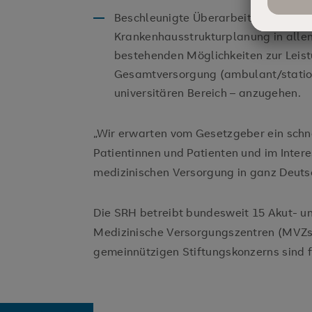
Beschleunigte Überarbeitung und Um
Krankenhausstrukturplanung in alle
bestehenden Möglichkeiten zur Leist
Gesamtversorgung (ambulant/stationä
universitären Bereich – anzugehen.
„Wir erwarten vom Gesetzgeber ein sch
Patientinnen und Patienten und im Intere
medizinischen Versorgung in ganz Deutsc
Die SRH betreibt bundesweit 15 Akut- u
Medizinische Versorgungszentren (MVZs)
gemeinnützigen Stiftungskonzerns sind 