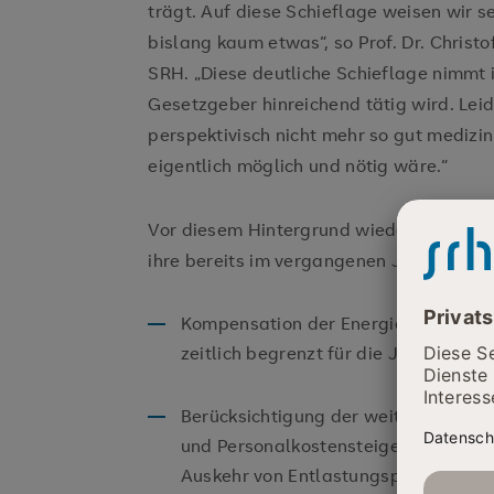
trägt. Auf diese Schieflage weisen wir se
bislang kaum etwas“, so Prof. Dr. Christ
SRH. „Diese deutliche Schieflage nimmt 
Gesetzgeber hinreichend tätig wird. Lei
perspektivisch nicht mehr so gut medizi
eigentlich möglich und nötig wäre.“
Vor diesem Hintergrund wiederholt die S
ihre bereits im vergangenen Jahr formul
Kompensation der Energiebezugskos
zeitlich begrenzt für die Jahre beso
Berücksichtigung der weiteren, mark
und Personalkostensteigerungen in d
Auskehr von Entlastungspauschalen.