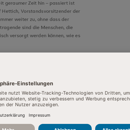
it geraumer Zeit hin – passiert ist
of Hettich, Vorstandsvorsitzender der
immer weiter zu, ohne dass der
dtragende sind die Menschen, die
nisch versorgt werden können, wie es
RH für alle Kliniken Deutschlands
ierten Forderungen:
tensteigerungen gegenüber 2021 –
nderer Belastung.
tdurchschnittlichen Sachbezugs-
er Refinanzierung und zeitnahe