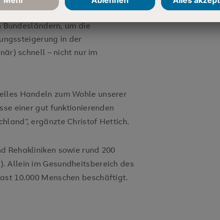
setzung einer gänzlich neuen
n Bundesländern, um die
ungssteigerung in der
r) schnell – nicht nur im
nelles Handeln zum Wohle unserer
sse einer gut funktionierenden
hland“, ergänzte Christof Hettich.
nd Rehakliniken sowie rund 200
. Allein im Gesundheitsbereich des
fast 10.000 Menschen beschäftigt.