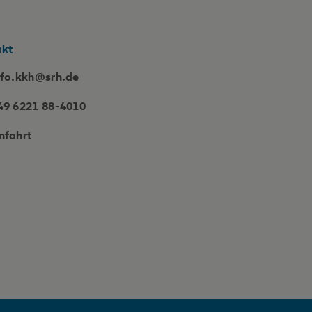
akt
nfo.kkh@srh.de
49 6221 88-4010
nfahrt