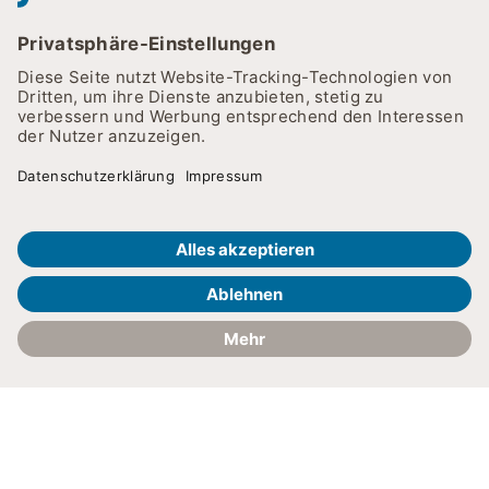
Aufbauend: therapeutisch
aktivierende Pflege
Damit unsere Pflegefachkräfte bei Therapiekonzepten
immer auf dem neuesten Stand sind, bilden wir sie
kontinuierlich fort. Besonders in der therapeutisch
Kontakt
Anfahrt
aktivierenden Pflege, durch die wir nach schwerer
Krankheit oder Unfällen die Grundlagen für die
Entwicklung oder Wiedererlangung körperlicher,
geistiger, emotionaler und sozialer Fähigkeiten schaffen.
Jeder Schritt wird genau geplant – von unseren